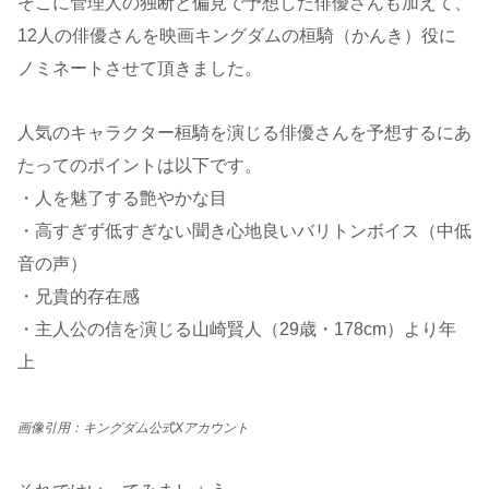
そこに管理人の独断と偏見で予想した俳優さんも加えて、
12人の俳優さんを映画キングダムの桓騎（かんき）役に
ノミネートさせて頂きました。
人気のキャラクター桓騎を演じる俳優さんを予想するにあ
たってのポイントは以下です。
・人を魅了する艶やかな目
・高すぎず低すぎない聞き心地良いバリトンボイス（中低
音の声）
・兄貴的存在感
・主人公の信を演じる山崎賢人（29歳・178cm）より年
上
画像引用：キングダム公式Xアカウント