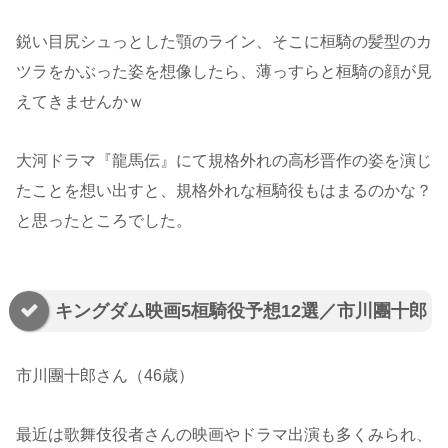
鋭い目尻シュっとした顎のライン、そこに桓騎の髪型のカ
ツラをかぶった姿を想像したら、薄っすらと桓騎の顔が見
えてきませんかｗ
大河ドラマ『龍馬伝』にて規格外れの高杉晋作の姿を演じ
たことを想い出すと、規格外れな桓騎役もはまるのかな？
と思ったところでした。
キングダム映画5桓騎役予想12選／市川團十郎
市川團十郎さん（46歳）
最近は歌舞伎役者さんの映画やドラマ出演も多くみられ、