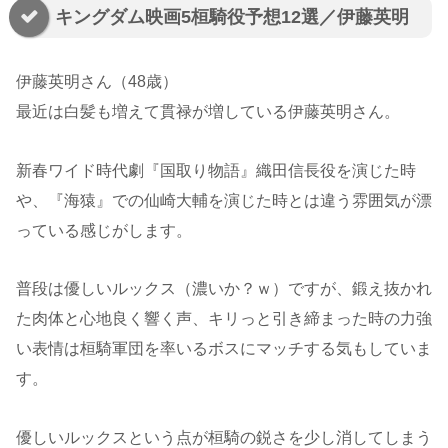
キングダム映画5桓騎役予想12選／伊藤英明
伊藤英明さん（48歳）
最近は白髪も増えて貫禄が増している伊藤英明さん。
新春ワイド時代劇『国取り物語』織田信長役を演じた時
や、『海猿』での仙崎大輔を演じた時とは違う雰囲気が漂
っている感じがします。
普段は優しいルックス（濃いか？ｗ）ですが、鍛え抜かれ
た肉体と心地良く響く声、キリっと引き締まった時の力強
い表情は桓騎軍団を率いるボスにマッチする気もしていま
す。
優しいルックスという点が桓騎の鋭さを少し消してしまう